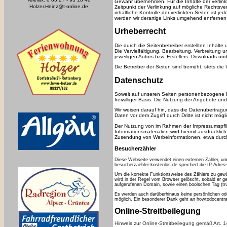
Gewähr übernehmen. Für die Inhalte der verlinkte
Holzer.Heinz@t-online.de
Zeitpunkt der Verlinkung auf mögliche Rechtsve
inhaltliche Kontrolle der verlinkten Seiten ist
werden wir derartige Links umgehend entfernen
Urheberrecht
Die durch die Seitenbetreiber erstellten Inhalt
Die Vervielfältigung, Bearbeitung, Verbreitung
jeweiligen Autors bzw. Erstellers. Downloads un
Die Betreiber der Seiten sind bemüht, stets die 
Datenschutz
Soweit auf unseren Seiten personenbezogene Dat
freiwilliger Basis. Die Nutzung der Angebote u
Wir weisen darauf hin, dass die Datenübertragun
Daten vor dem Zugriff durch Dritte ist nicht mögli
Der Nutzung von im Rahmen der Impressumspflic
Informationsmaterialien wird hiermit ausdrücklic
Zusendung von Werbeinformationen, etwa durch
Besucherzähler
Diese Webseite verwendet einen externen Zähler, um 
besucherzaehler-kostenlos.de
speichert die IP-Adress
Um die korrekte Funktionsweise des Zählers zu gew
wird in der Regel vom Browser gelöscht, sobald er ge
aufgerufenen Domain, sowie einen boolschen Tag (tru
Es werden auch darüberhinaus keine persönlichen od
möglich. Ein besonderer Dank geht an
howtodocentr
Online-Streitbeilegung
Hinweis zur Online-Streitbeilegung gemäß Art. 1