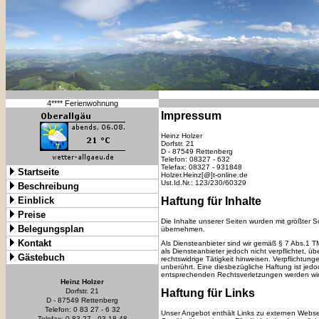
4**** Ferienwohnung
Impressum
Heinz Holzer
Dorfstr. 21
D - 87549 Rettenberg
Telefon: 08327 - 632
Telefax: 08327 - 931848
Startseite
Holzer.Heinz[@]t-online.de
Ust.Id.Nr.: 123/230/60329
Beschreibung
Einblick
Haftung für Inhalte
Preise
Die Inhalte unserer Seiten wurden mit größter Sor
Belegungsplan
übernehmen.
Kontakt
Als Diensteanbieter sind wir gemäß § 7 Abs.1 T
als Diensteanbieter jedoch nicht verpflichtet,
Gästebuch
rechtswidrige Tätigkeit hinweisen. Verpflichtu
unberührt. Eine diesbezügliche Haftung ist jed
entsprechenden Rechtsverletzungen werden wir
Heinz Holzer
Dorfstr. 21
Haftung für Links
D - 87549 Rettenberg
Telefon: 0 83 27 - 6 32
Unser Angebot enthält Links zu externen Webseit
Telefax: 0 83 27 - 93 18 48